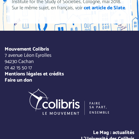
Institute for the Study of Societies, Cologne, mai 2018.
Sur le même sujet, en français, voir
cet article de Slate
.
Mouvement Colibris
7 avenue Léon Eyrolles
94230 Cachan
01 42 15 50 17
Mentions légales et crédits
Faire un don
Le Mag : actualités
L'Université des Colibris