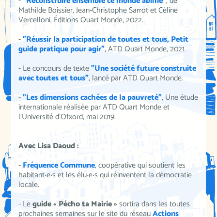
-
"Reconstruire ensemble ce monde abîmé"
, de
Mathilde Boissier, Jean-Christophe Sarrot et Céline
Vercelloni, Éditions Quart Monde, 2022.
-
"Réussir la participation de toutes et tous, Petit
guide pratique pour agir"
, ATD Quart Monde, 2021.
- Le concours de texte
"Une société future construite
avec toutes et tous"
, lancé par ATD Quart Monde.
-
"Les dimensions cachées de la pauvreté"
, Une étude
internationale réalisée par ATD Quart Monde et
l'Université d'Ofxord, mai 2019.
Avec Lisa Daoud :
-
Fréquence Commune
, coopérative qui soutient les
habitant‧e‧s et les élu‧e‧s qui réinventent la démocratie
locale.
- Le
guide « Pécho ta Mairie »
sortira dans les toutes
prochaines semaines sur le site du réseau
Actions