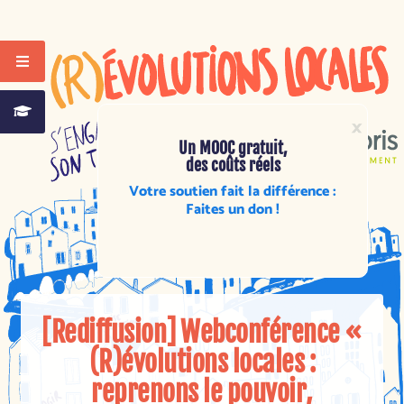
×
Un MOOC gratuit,
des coûts réels
Votre soutien fait la différence :
Faites un don !
[Rediffusion] Webconférence «
(R)évolutions locales :
reprenons le pouvoir,