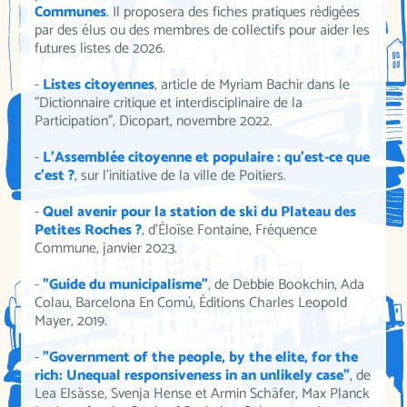
Communes
. Il proposera des fiches pratiques rédigées
par des élus ou des membres de collectifs pour aider les
futures listes de 2026.
-
Listes citoyennes
, article de Myriam Bachir dans le
"Dictionnaire critique et interdisciplinaire de la
Participation", Dicopart, novembre 2022.
-
L'Assemblée citoyenne et populaire : qu'est-ce que
c'est ?
, sur l'initiative de la ville de Poitiers.
-
Quel avenir pour la station de ski du Plateau des
Petites Roches ?
, d'Éloïse Fontaine, Fréquence
Commune, janvier 2023.
-
"Guide du municipalisme"
, de Debbie Bookchin, Ada
Colau, Barcelona En Comú, Éditions Charles Leopold
Mayer, 2019.
-
"Government of the people, by the elite, for the
rich: Unequal responsiveness in an unlikely case"
, de
Lea Elsässe, Svenja Hense et Armin Schäfer, Max Planck