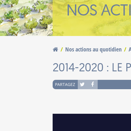
NOS ACT
naires
questions
Nos actions au quotidien
Vous êtes ici
2014-2020 : LE
PARTAGEZ