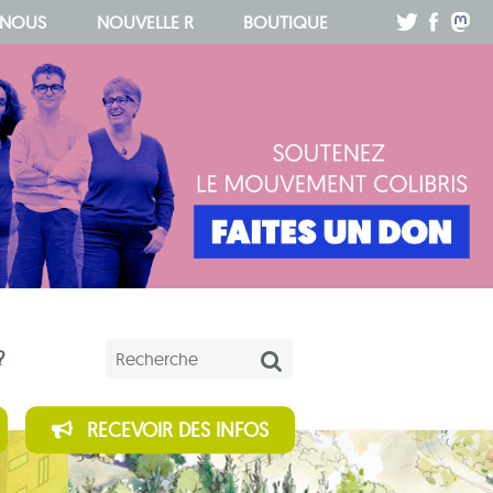
.
.
.
 NOUS
NOUVELLE R
BOUTIQUE
Mots-clés
?
RECEVOIR DES INFOS