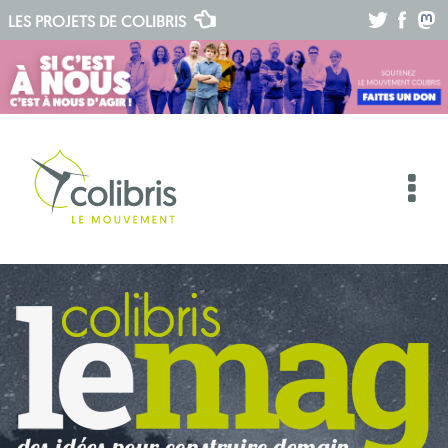
.
.
.
LES PROJETS DE
COLIBRIS