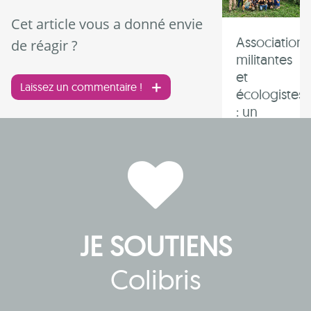
Cet article vous a donné envie
Associations
de réagir ?
militantes
et
Laissez un commentaire !
écologistes
: un
terrain
exposé
aux
conflits
JE SOUTIENS
Colibris