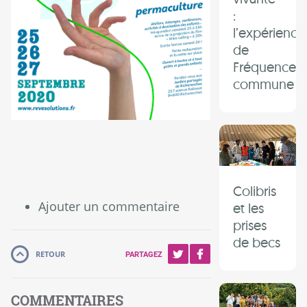
:
l’expérience
de
Fréquence
commune
Colibris
Ajouter un commentaire
et les
prises
de becs
RETOUR
PARTAGEZ
COMMENTAIRES