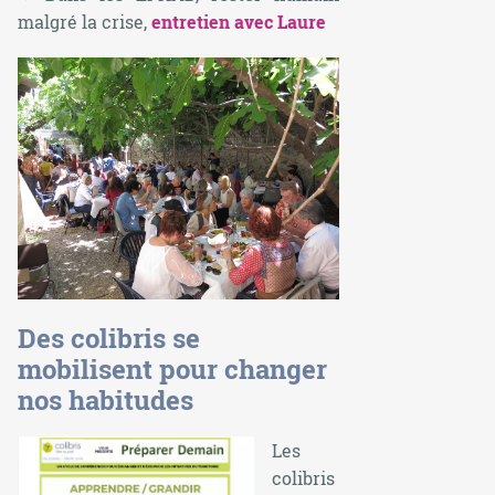
malgré la crise,
entretien avec Laure
Des colibris se
mobilisent pour changer
nos habitudes
Les
colibris