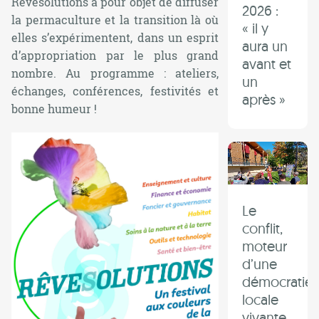
Rêvesolutions a pour objet de diffuser
2026 :
la permaculture et la transition là où
« il y
elles s’expérimentent, dans un esprit
aura un
d’appropriation par le plus grand
avant et
nombre. Au programme : ateliers,
un
échanges, conférences, festivités et
après »
bonne humeur !
Le
conflit,
moteur
d’une
démocratie
locale
vivante