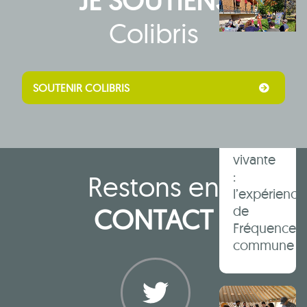
Colibris
Le
conflit,
SOUTENIR COLIBRIS
moteur
d’une
démocratie
locale
vivante
:
Restons en
l’expérience
CONTACT
de
Fréquence
commune