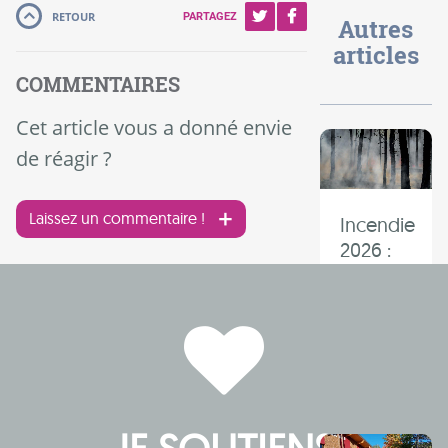
RETOUR
PARTAGEZ
Autres
articles
COMMENTAIRES
Cet article vous a donné envie
de réagir ?
Laissez un commentaire !
Incendie
2026 :
« il y
aura un
avant et
un
après »
JE SOUTIENS