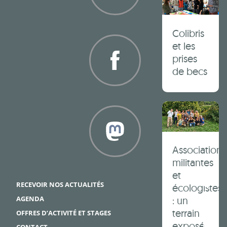
Twitter
Colibris
et les
prises
de becs
Facebook
Associations
militantes
Framapiaf
et
RECEVOIR NOS ACTUALITÉS
écologistes
AGENDA
: un
terrain
OFFRES D’ACTIVITÉ ET STAGES
exposé
CONTACT