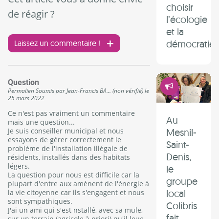
choisir
de réagir ?
l’écologie
et la
démocratie 
Laissez un commentaire !
Démocrati
Question
Permalien
Soumis par
Jean-Francis BA... (non vérifié)
le
25 mars 2022
Ce n'est pas vraiment un commentaire
Au
mais une question...
Mesnil-
Je suis conseiller municipal et nous
essayons de gérer correctement le
Saint-
problème de l'installation illégale de
Denis,
résidents, installés dans des habitats
légers.
le
La question pour nous est difficile car la
groupe
plupart d'entre aux amènent de l'énergie à
local
la vie citoyenne car ils s'engagent et nous
sont sympathiques.
Colibris
J'ai un ami qui s'est nstallé, avec sa mule,
fait
sur un terrain (agricole à priori) qu'il loue,