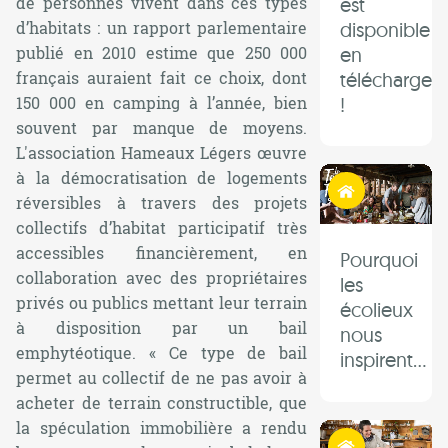
est
de personnes vivent dans ces types
disponible
d’habitats : un rapport parlementaire
en
publié en 2010 estime que 250 000
télécharge
français auraient fait ce choix, dont
!
150 000 en camping à l’année, bien
souvent par manque de moyens.
L'association Hameaux Légers œuvre
à la démocratisation de logements
Habiter autrement
réversibles à travers des projets
collectifs d’habitat participatif très
accessibles financièrement, en
Pourquoi
collaboration avec des propriétaires
les
privés ou publics mettant leur terrain
écolieux
à disposition par un bail
nous
emphytéotique. «
Ce type de bail
inspirent...
permet au collectif de ne pas avoir à
acheter de terrain constructible, que
la spéculation immobilière a rendu
Habiter autrement