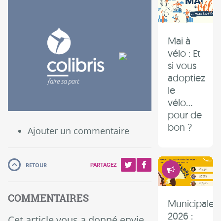
Mai à
vélo : Et
si vous
adoptiez
le
vélo…
pour de
bon ?
Ajouter un commentaire
Démocrati
RETOUR
PARTAGEZ
COMMENTAIRES
Municipales
2026 :
Cet article vous a donné envie