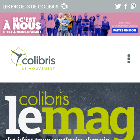
.
.
.
LES PROJETS DE
COLIBRIS