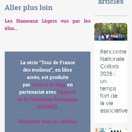
articles
Aller plus loin
Les Hameaux Légers vus par les
élus…
Rencontre
Nationale
La série “Tour de France
Colibris
des écolieux”, en libre
2026 :
accès, est produite
un
par
Colibris le Mag,
en
temps
partenariat avec
l’Agence
fort de
de la Transition Écologique
la vie
(ADEME).
associative
Découvrir tous les articles