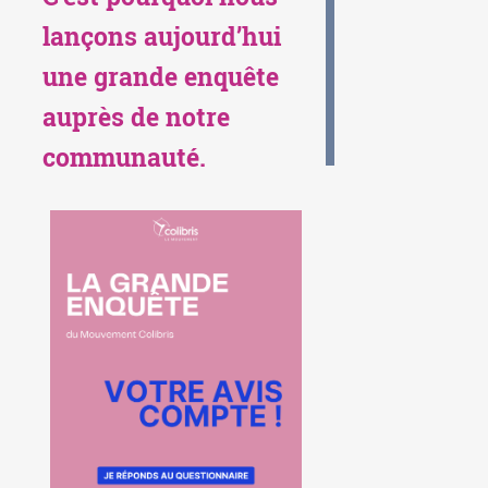
lançons aujourd’hui
une grande enquête
auprès de notre
communauté.