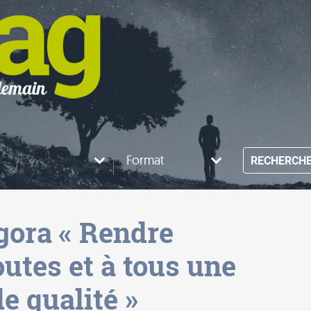
Format
RECHERCH
Agora « Rendre
outes et à tous une
e qualité »