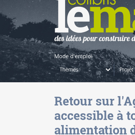
naires
questions
Mode d'emploi
Thèmes
Projet
Retour sur l'
accessible à t
alimentation d