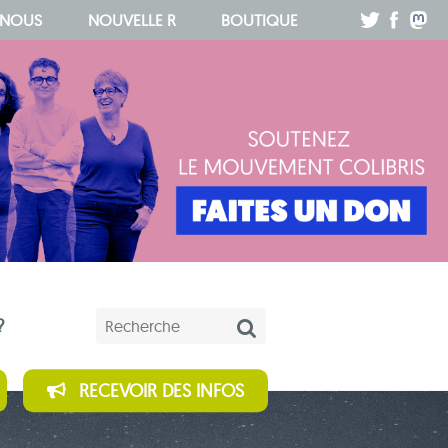
.
.
.
 NOUS
NOUVELLE R
BOUTIQUE
Mots-clés
?
RECEVOIR DES INFOS