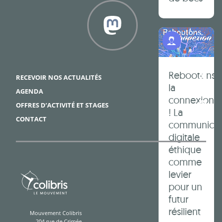
Programme Jeunes
Framapiaf
Rebootons
RECEVOIR NOS ACTUALITÉS
la
AGENDA
connexion
OFFRES D’ACTIVITÉ ET STAGES
! La
CONTACT
communicat
digitale
éthique
comme
levier
pour un
futur
résilient
Mouvement Colibris
204 rue de Crimée