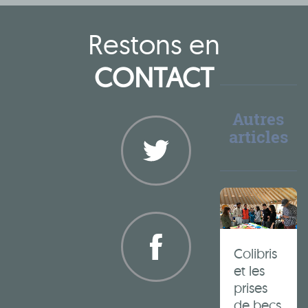
Restons en
CONTACT
Autres
articles
Twitter
Colibris
et les
prises
Facebook
de becs