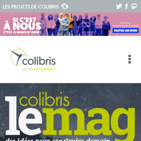
.
.
.
LES PROJETS DE
COLIBRIS