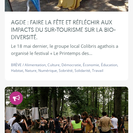
AGDE : FAIRE LA FÊTE ET RÉFLÉCHIR AUX
IMPACTS DU SUR-TOURISME SUR LA BIO-
DIVERSITÉ.
Le 18 mai dernier, le groupe local Colibris agathois a
organisé le festival « Le Printemps des...
BRÈVE
/
Alimentation
,
Culture
,
Démocratie
,
Économie
,
Éducation
,
Habitat
,
Nature
,
Numérique
,
Sobriété
,
Solidarité
,
Travail
Démocratie