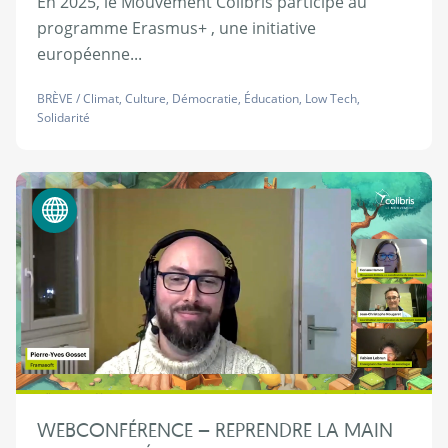
En 2025, le Mouvement Colibris participe au
programme Erasmus+ , une initiative
européenne...
BRÈVE
/
Climat
,
Culture
,
Démocratie
,
Éducation
,
Low Tech
,
Solidarité
Numérique éthique
WEBCONFÉRENCE – REPRENDRE LA MAIN