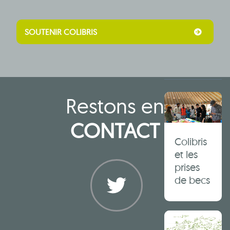
SOUTENIR COLIBRIS
Autres
articles
Restons en
CONTACT
Colibris
et les
prises
de becs
Twitter