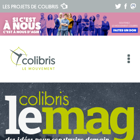
.
.
.
LES PROJETS DE
COLIBRIS