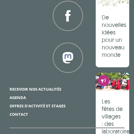
De
nouvelles
idées
Facebook
pour un
nouveau
monde
Démocrati
Framapiaf
RECEVOIR NOS ACTUALITÉS
AGENDA
Les
OFFRES D’ACTIVITÉ ET STAGES
fêtes de
CONTACT
villages
: des
laboratoires