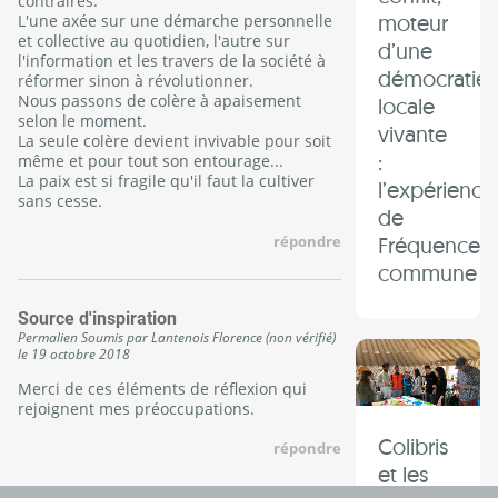
contraires.
moteur
L'une axée sur une démarche personnelle
et collective au quotidien, l'autre sur
d’une
l'information et les travers de la société à
démocratie
réformer sinon à révolutionner.
Nous passons de colère à apaisement
locale
selon le moment.
vivante
La seule colère devient invivable pour soit
:
même et pour tout son entourage...
La paix est si fragile qu'il faut la cultiver
l’expérience
sans cesse.
de
répondre
Fréquence
commune
Source d'inspiration
Permalien
Soumis par
Lantenois Florence (non vérifié)
le
19 octobre 2018
Merci de ces éléments de réflexion qui
rejoignent mes préoccupations.
Colibris
répondre
et les