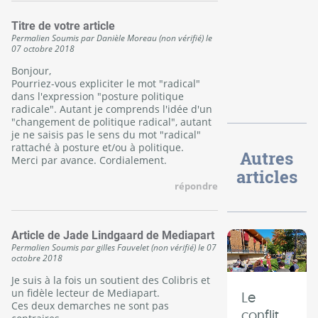
Titre de votre article
Permalien
Soumis par
Danièle Moreau (non vérifié)
le
07 octobre 2018
Bonjour,
Pourriez-vous expliciter le mot "radical"
dans l'expression "posture politique
radicale". Autant je comprends l'idée d'un
"changement de politique radical", autant
je ne saisis pas le sens du mot "radical"
rattaché à posture et/ou à politique.
Autres
Merci par avance. Cordialement.
articles
répondre
Article de Jade Lindgaard de Mediapart
Permalien
Soumis par
gilles Fauvelet (non vérifié)
le
07
octobre 2018
Je suis à la fois un soutient des Colibris et
un fidèle lecteur de Mediapart.
Le
Ces deux demarches ne sont pas
conflit,