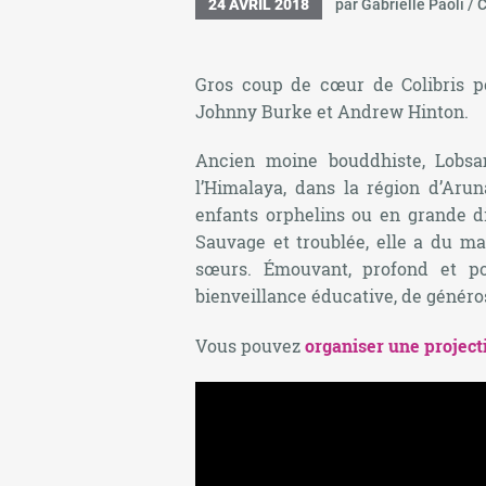
24 AVRIL 2018
par Gabrielle Paoli / C
Gros coup de cœur de Colibris po
Johnny Burke et Andrew Hinton.
Ancien moine bouddhiste, Lobs
l’Himalaya, dans la région d’Arun
enfants orphelins ou en grande dif
Sauvage et troublée, elle a du ma
sœurs. Émouvant, profond et po
bienveillance éducative, de généros
Vous pouvez
organiser une project