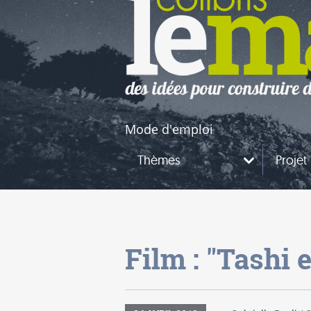
naires
questions
Mode d'emploi
Thèmes
Projet
Film : "Tashi 