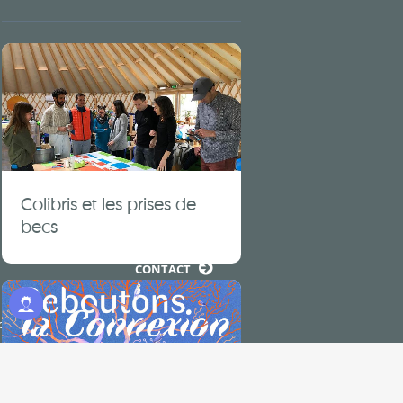
RECEVOIR NOS ACTUALITÉS
Colibris et les prises de
AGENDA
becs
OFFRES D’ACTIVITÉ ET STAGES
CONTACT
Programme Jeunes
ce cotisants
mentions légales & crédits