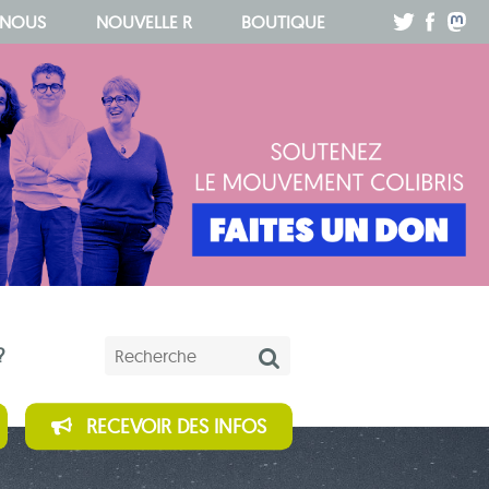
.
.
.
 NOUS
NOUVELLE R
BOUTIQUE
Mots-clés
?
RECEVOIR DES INFOS