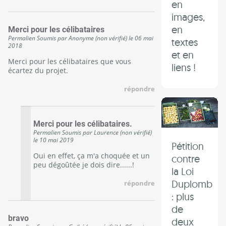
en
images,
en
Merci pour les célibataires
Permalien
Soumis par
Anonyme (non vérifié)
le
06 mai
textes
2018
et en
Merci pour les célibataires que vous
liens !
écartez du projet.
répondre
Merci pour les célibataires.
Permalien
Soumis par
Laurence (non vérifié)
le
10 mai 2019
Pétition
Oui en effet, ça m'a choquée et un
contre
peu dégoûtée je dois dire......!
la Loi
Duplomb
répondre
: plus
de
bravo
deux