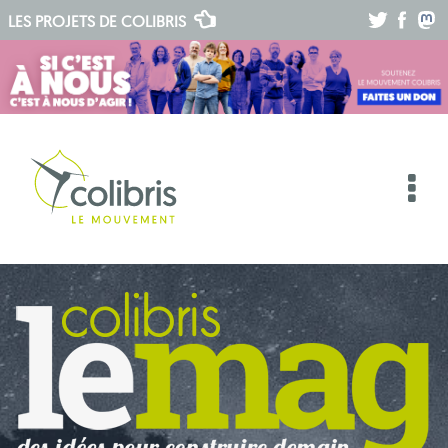
.
.
.
LES PROJETS DE
COLIBRIS