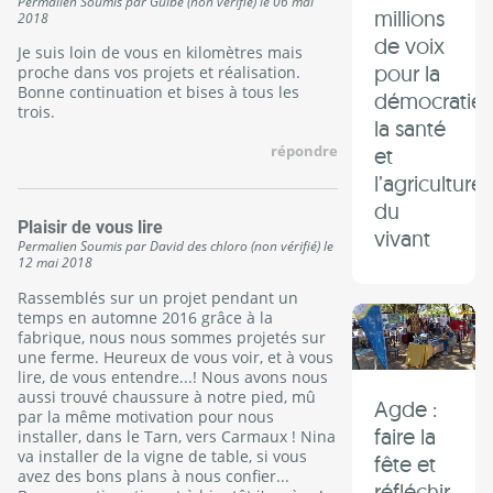
Permalien
Soumis par
Guibé (non vérifié)
le
06 mai
millions
2018
de voix
Je suis loin de vous en kilomètres mais
pour la
proche dans vos projets et réalisation.
Bonne continuation et bises à tous les
démocratie,
trois.
la santé
répondre
et
l’agriculture
du
Plaisir de vous lire
vivant
Permalien
Soumis par
David des chloro (non vérifié)
le
12 mai 2018
Rassemblés sur un projet pendant un
temps en automne 2016 grâce à la
fabrique, nous nous sommes projetés sur
une ferme. Heureux de vous voir, et à vous
lire, de vous entendre...! Nous avons nous
aussi trouvé chaussure à notre pied, mû
Agde :
par la même motivation pour nous
faire la
installer, dans le Tarn, vers Carmaux ! Nina
va installer de la vigne de table, si vous
fête et
avez des bons plans à nous confier...
réfléchir