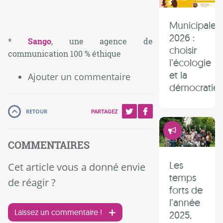
Municipales
2026 :
*
Sango
, une agence de
choisir
communication 100 % éthique
l’écologie
et la
Ajouter un commentaire
démocratie 
RETOUR
PARTAGEZ
Démocrati
COMMENTAIRES
Les
Cet article vous a donné envie
temps
de réagir ?
forts de
l’année
Laissez un commentaire !
2025,