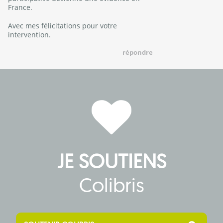
France.
Avec mes félicitations pour votre
intervention.
répondre
JE SOUTIENS
Colibris