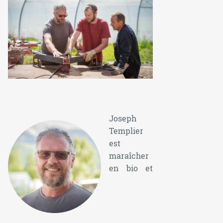
Joseph
Templier
est
maraîcher
en bio et