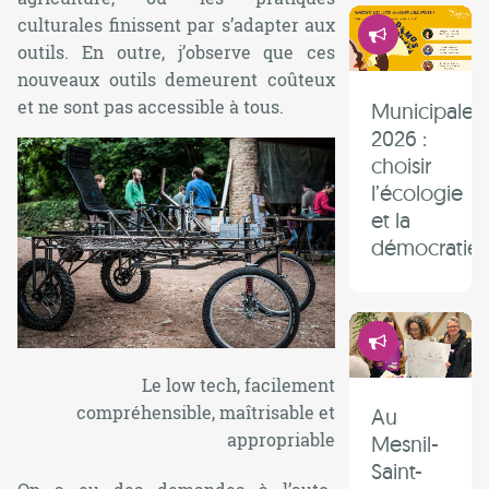
Démocrati
culturales finissent par s’adapter aux
outils. En outre, j’observe que ces
nouveaux outils demeurent coûteux
et ne sont pas accessible à tous.
Municipales
2026 :
choisir
l’écologie
et la
démocratie 
Démocrati
Le
low tech
, facilement
compréhensible, maîtrisable et
Au
appropriable
Mesnil-
Saint-