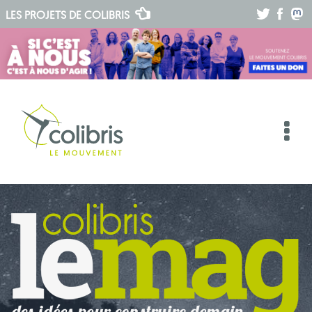
.
.
.
LES PROJETS DE
COLIBRIS