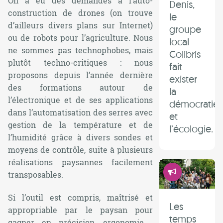
On a eu des demandes à l’auto-
Denis,
construction de drones (on trouve
le
d’ailleurs divers plans sur Internet)
groupe
ou de robots pour l’agriculture. Nous
local
ne sommes pas technophobes, mais
Colibris
plutôt techno-critiques : nous
fait
proposons depuis l’année dernière
exister
des formations autour de
la
l’électronique et de ses applications
démocratie
dans l’automatisation des serres avec
et
gestion de la température et de
l’écologie.
l’humidité grâce à divers sondes et
moyens de contrôle, suite à plusieurs
réalisations paysannes facilement
Démocrati
transposables.
Si l’outil est compris, maîtrisé et
Les
appropriable par le paysan pour
temps
gagner en précision, ergonomie ,