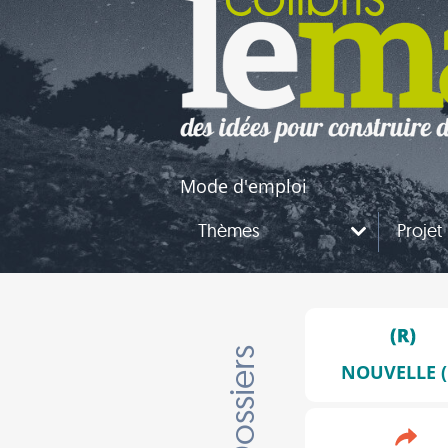
naires
questions
Mode d'emploi
Thèmes
Projet
Dossiers
NOUVELLE (