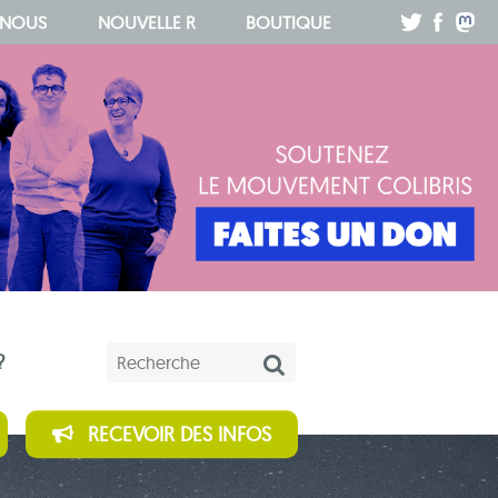
.
.
.
 NOUS
NOUVELLE R
BOUTIQUE
Mots-clés
?
RECEVOIR DES INFOS