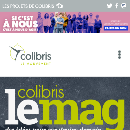
.
.
.
LES PROJETS DE
COLIBRIS