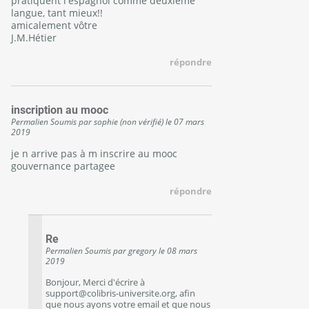
pratiquent l'espagnol comme deuxième
langue, tant mieux!!
amicalement vôtre
J.M.Hétier
répondre
inscription au mooc
Permalien
Soumis par
sophie (non vérifié)
le
07 mars
2019
je n arrive pas à m inscrire au mooc
gouvernance partagee
répondre
Re
Permalien
Soumis par
gregory
le
08 mars
2019
Bonjour, Merci d'écrire à
support@colibris-universite.org, afin
que nous ayons votre email et que nous