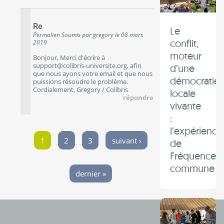
Re
Le
Permalien
Soumis par
gregory
le
08 mars
conflit,
2019
moteur
Bonjour, Merci d'écrire à
support@colibris-universite.org, afin
d’une
que nous ayons votre email et que nous
démocratie
puissions résoudre le problème.
Cordialement, Gregory / Colibris
locale
répondre
vivante
:
l’expérience
Pages
1
2
3
suivant ›
de
Fréquence
commune
dernier »