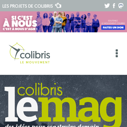
.
.
.
LES PROJETS DE
COLIBRIS