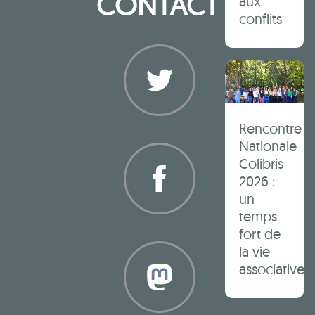
CONTACT
aux
conflits
Rencontre
Twitter
Nationale
Colibris
2026 :
un
temps
Facebook
fort de
la vie
associative