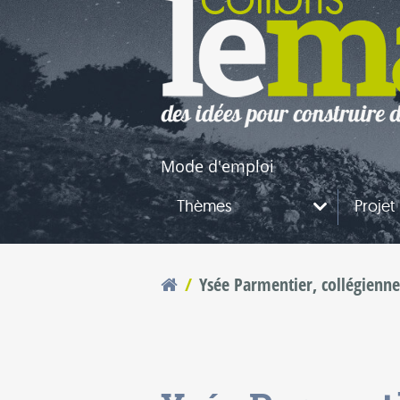
naires
questions
Mode d'emploi
Thèmes
Projet
Ysée Parmentier, collégienne
Vous êtes ici