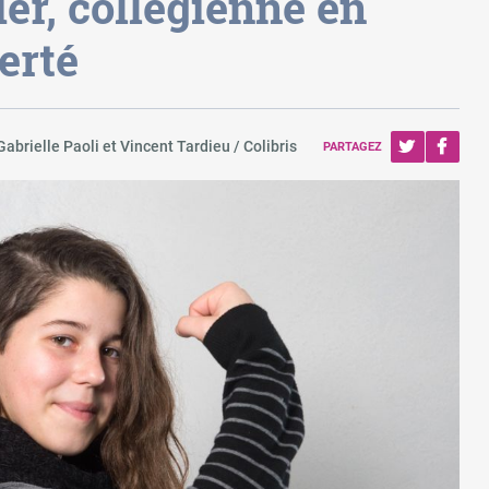
er, collégienne en
berté
Gabrielle Paoli et Vincent Tardieu / Colibris
PARTAGEZ