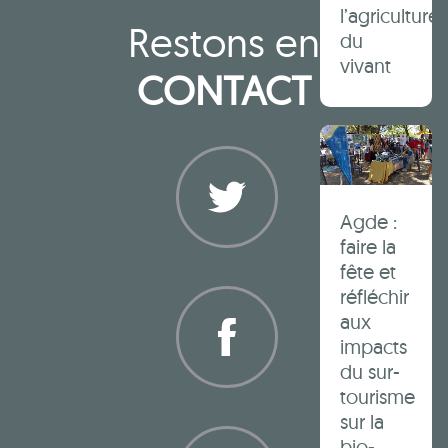
l’agriculture
Restons en
du
vivant
CONTACT
Agde :
faire la
fête et
Twitter
réfléchir
aux
impacts
du sur-
tourisme
Facebook
sur la
bio-