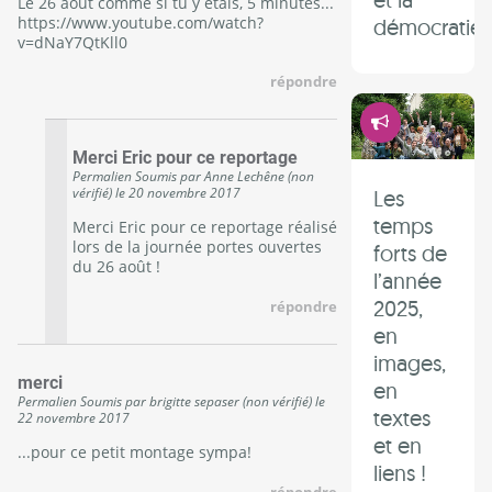
Le 26 août comme si tu y étais, 5 minutes...
https://www.youtube.com/watch?
démocratie 
v=dNaY7QtKll0
répondre
Démocrati
Merci Eric pour ce reportage
Permalien
Soumis par
Anne Lechêne (non
vérifié)
le
20 novembre 2017
Les
temps
Merci Eric pour ce reportage réalisé
lors de la journée portes ouvertes
forts de
du 26 août !
l’année
2025,
répondre
en
images,
merci
en
Permalien
Soumis par
brigitte sepaser (non vérifié)
le
textes
22 novembre 2017
et en
...pour ce petit montage sympa!
liens !
répondre