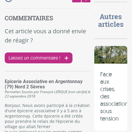
Autres
COMMENTAIRES
articles
Cet article vous a donné envie
de réagir ?
Laissez un commentaire !
Face
aux
Epicerie Associative en Argentonnay
(79) Nord 2 Sèvres
crises,
Permalien
Soumis par
François LERIQUE (non vérifié)
le
des
23 septembre 2018
associations
Bonjour, Nous avons participé à la création
sous
d'une épicerie associative il y a 5 ans à
Argentonnay. Cette épicerie a été créée
tension
pour prendre le relais de l’épicerie du
village qui allait fermer
Je suis intéressé par les projets comme