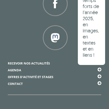
temps
forts de
l’année
2025,
Facebook
en
images,
en
textes
et en
liens !
Framapiaf
RECEVOIR NOS ACTUALITÉS
AGENDA
OFFRES D’ACTIVITÉ ET STAGES
CONTACT