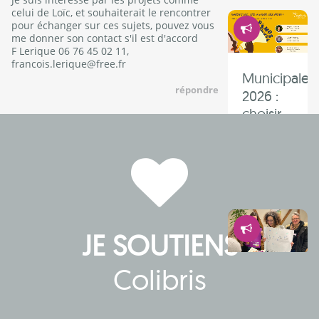
celui de Loïc, et souhaiterait le rencontrer
Démocrati
pour échanger sur ces sujets, pouvez vous
me donner son contact s'il est d'accord
F Lerique 06 76 45 02 11,
francois.lerique@free.fr
Municipales
répondre
2026 :
choisir
l’écologie
et la
démocratie 
Démocrati
JE SOUTIENS
Colibris
Au
Mesnil-
Saint-