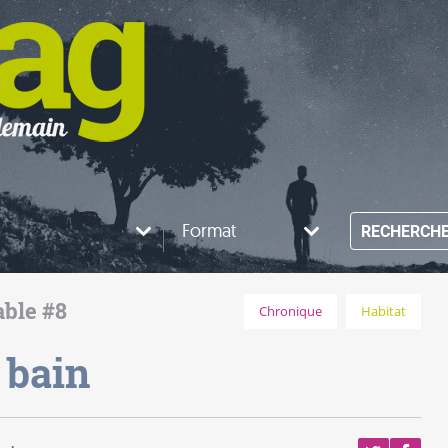
Format
RECHERCH
able #8
Chronique
Habitat
e bain