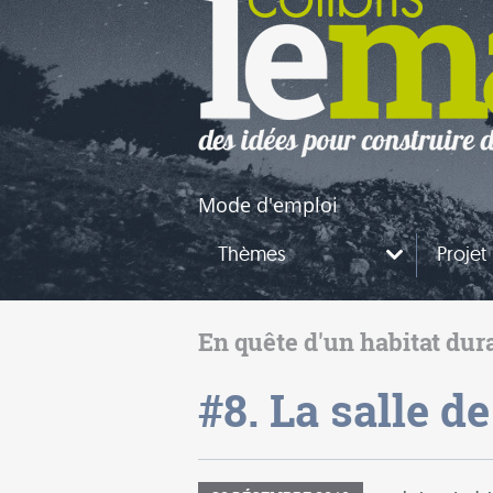
naires
questions
Mode d'emploi
Thèmes
Projet
En quête d'un habitat dur
#8. La salle d