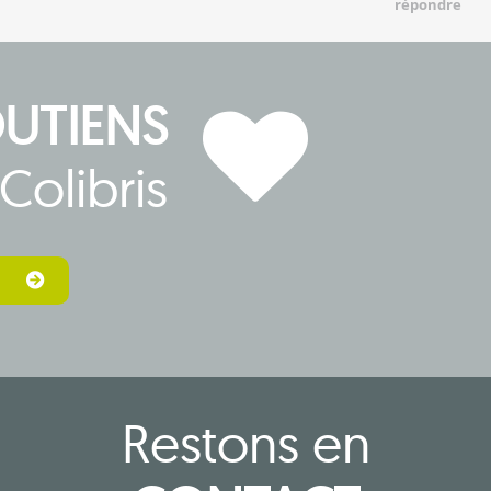
répondre
OUTIENS
Colibris
Restons en