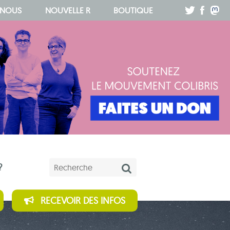
.
.
.
 NOUS
NOUVELLE R
BOUTIQUE
Mots-clés
?
RECEVOIR DES INFOS