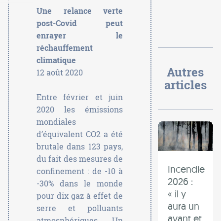
Une relance verte
post-Covid peut
enrayer le
réchauffement
climatique
Autres
12 août 2020
articles
Entre février et juin
2020 les émissions
mondiales
d’équivalent CO2 a été
brutale dans 123 pays,
du fait des mesures de
Incendie
confinement : de -10 à
2026 :
-30% dans le monde
« il y
pour dix gaz à effet de
aura un
serre et polluants
avant et
atmosphériques. Un