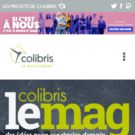
.
.
.
LES PROJETS DE
COLIBRIS