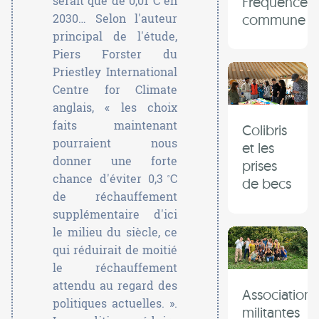
serait que de 0,01°C en
Fréquence
2030… Selon l'auteur
commune
principal de l'étude,
Piers Forster du
Priestley International
Centre for Climate
anglais, «
les choix
faits maintenant
Colibris
pourraient nous
et les
donner une forte
prises
chance d'éviter 0,3 ̊C
de becs
de réchauffement
supplémentaire d'ici
le milieu du siècle, ce
qui réduirait de moitié
le réchauffement
attendu au regard des
Associations
politiques actuelles.
».
militantes