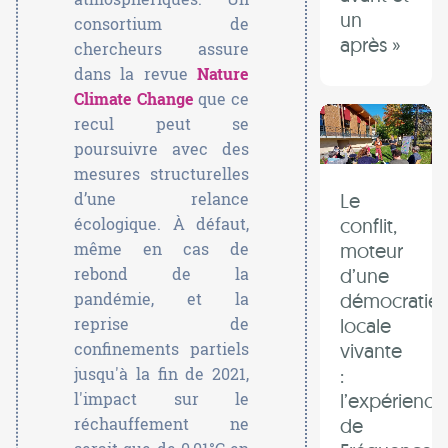
un
consortium de
après »
chercheurs assure
dans la revue
Nature
Climate Change
que ce
recul peut se
poursuivre avec des
mesures structurelles
d’une relance
Le
écologique. À défaut,
conflit,
même en cas de
moteur
rebond de la
d’une
pandémie, et la
démocratie
reprise de
locale
confinements partiels
vivante
jusqu'à la fin de 2021,
:
l'impact sur le
l’expérience
réchauffement ne
de