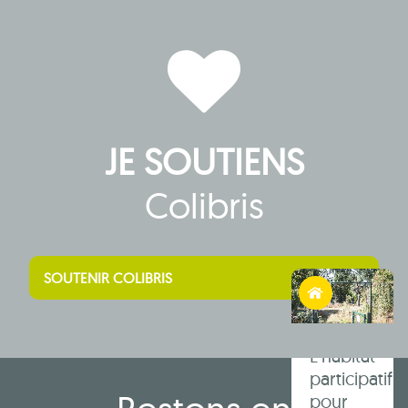
faire la
fête et
réfléchir
aux
impacts
du sur-
tourisme
JE SOUTIENS
sur la
bio-
Colibris
diversité.
SOUTENIR COLIBRIS
Habiter autrement
L’habitat
participatif
pour