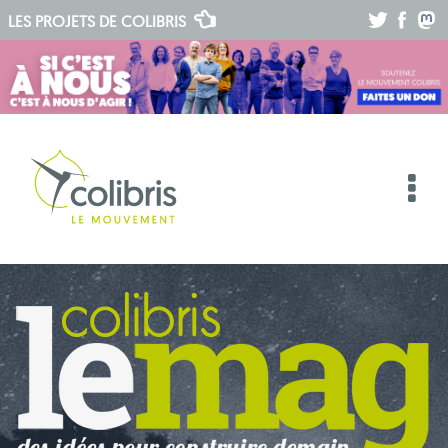
.
.
.
LES PROJETS DE
COLIBRIS