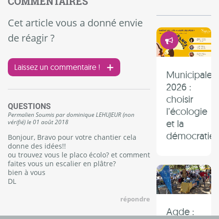
COMMENTAIRES
Cet article vous a donné envie
Démocrati
de réagir ?
Laissez un commentaire !
Municipales
2026 :
choisir
QUESTIONS
l’écologie
Permalien
Soumis par
dominique LEHUJEUR (non
et la
vérifié)
le
01 août 2018
démocratie 
Bonjour, Bravo pour votre chantier cela
donne des idées!!
ou trouvez vous le placo écolo? et comment
faites vous un escalier en plâtre?
bien à vous
DL
répondre
Agde :