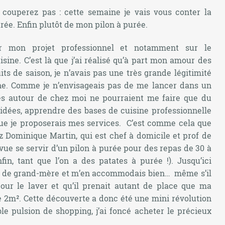
 couperez pas : cette semaine je vais vous conter la
ée. Enfin plutôt de mon pilon à purée.
r mon projet professionnel et notamment sur le
ine. C’est là que j’ai réalisé qu’à part mon amour des
uits de saison, je n’avais pas une très grande légitimité
ne. Comme je n’envisageais pas de me lancer dans un
ges autour de chez moi ne pourraient me faire que du
 idées, apprendre des bases de cuisine professionnelle
que je proposerais mes services. C’est comme cela que
z Dominique Martin, qui est chef à domicile et prof de
 vue se servir d’un pilon à purée pour des repas de 30 à
nfin, tant que l’on a des patates à purée !). Jusqu’ici
urée de grand-mère et m’en accommodais bien… même s’il
our le laver et qu’il prenait autant de place que ma
 2m². Cette découverte a donc été une mini révolution
ble pulsion de shopping, j’ai foncé acheter le précieux