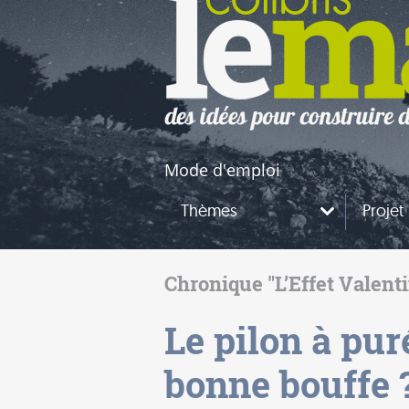
naires
questions
Mode d'emploi
Thèmes
Projet
Chronique "L’Effet Valent
Le pilon à pur
bonne bouffe 