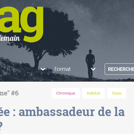
Format
RECHERCH
ine" #6
Chronique
Habitat
Oasis
ée : ambassadeur de la
?