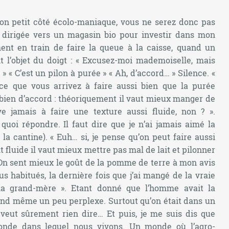
n petit côté écolo-maniaque, vous ne serez donc pas
 dirigée vers un magasin bio pour investir dans mon
ment en train de faire la queue à la caisse, quand un
 l’objet du doigt : « Excusez-moi mademoiselle, mais
» « C’est un pilon à purée » « Ah, d’accord… » Silence. «
-ce que vous arrivez à faire aussi bien que la purée
 bien d’accord : théoriquement il vaut mieux manger de
e jamais à faire une texture aussi fluide, non ? ».
 quoi répondre. Il faut dire que je n’ai jamais aimé la
a cantine). « Euh… si, je pense qu’on peut faire aussi
t fluide il vaut mieux mettre pas mal de lait et pilonner
On sent mieux le goût de la pomme de terre à mon avis
plus habitués, la dernière fois que j’ai mangé de la vraie
ma grand-mère ». Etant donné que l’homme avait la
uand même un peu perplexe. Surtout qu’on était dans un
 veut sûrement rien dire… Et puis, je me suis dis que
 monde dans lequel nous vivons. Un monde où l’agro-