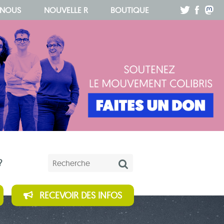
.
.
.
 NOUS
NOUVELLE R
BOUTIQUE
Mots-clés
?
RECEVOIR DES INFOS