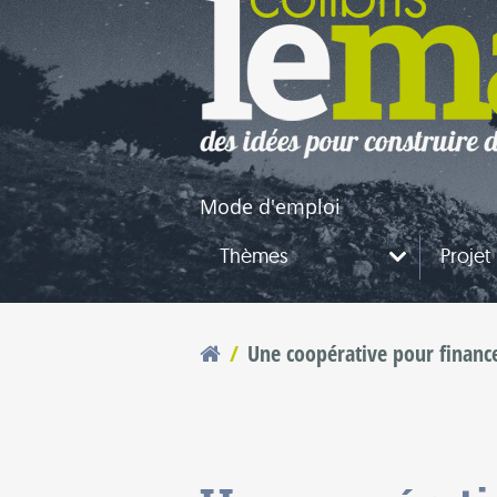
naires
questions
Mode d'emploi
Thèmes
Projet
Une coopérative pour finance
Vous êtes ici