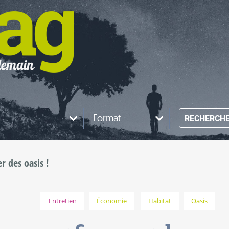
Format
RECHERCH
r des oasis !
Entretien
Économie
Habitat
Oasis