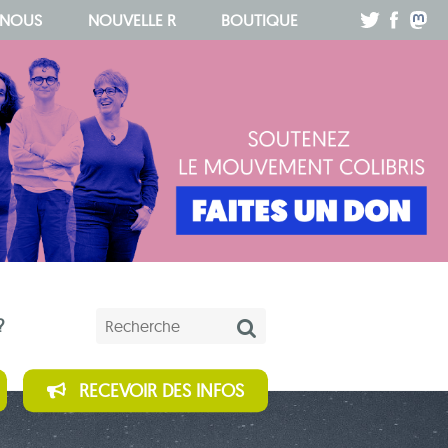
.
.
.
 NOUS
NOUVELLE R
BOUTIQUE
Mots-clés
?
RECEVOIR DES INFOS