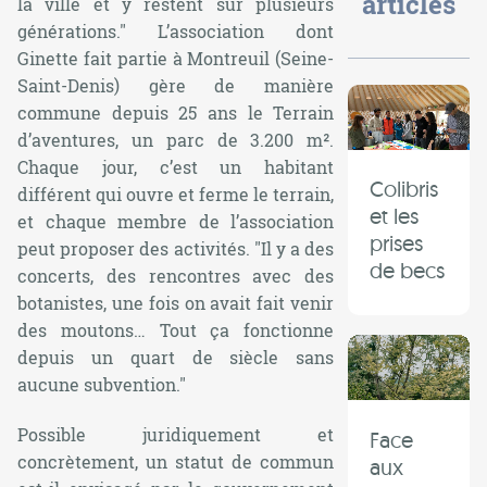
articles
la ville et y restent sur plusieurs
générations."
L’association dont
Ginette fait partie à Montreuil (Seine-
Saint-Denis) gère de manière
commune depuis 25 ans le Terrain
d’aventures, un parc de 3.200 m².
Chaque jour, c’est un habitant
Colibris
différent qui ouvre et ferme le terrain,
et les
et chaque membre de l’association
prises
peut proposer des activités.
"Il y a des
de becs
concerts, des rencontres avec des
botanistes, une fois on avait fait venir
des moutons… Tout ça fonctionne
depuis un quart de siècle sans
aucune subvention."
Possible juridiquement et
Face
concrètement, un statut de commun
aux