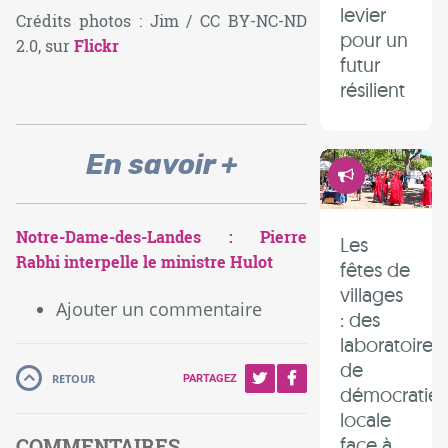
levier
Crédits photos : Jim / CC BY-NC-ND
pour un
2.0, sur
Flickr
futur
résilient
En savoir +
Démocrati
Notre-Dame-des-Landes : Pierre
Les
Rabhi interpelle le ministre Hulot
fêtes de
villages
Ajouter un commentaire
: des
laboratoires
de
RETOUR
PARTAGEZ
démocratie
locale
face à
COMMENTAIRES