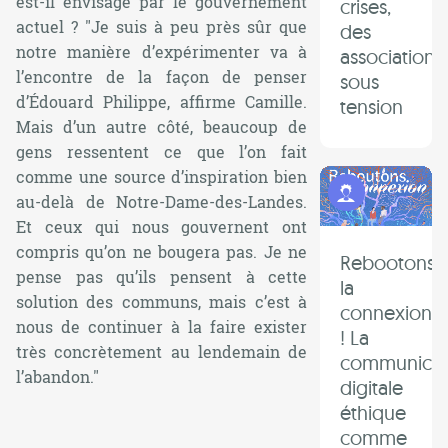
est-il envisagé par le gouvernement
crises,
actuel ?
"Je suis à peu près sûr que
des
notre manière d’expérimenter va à
associations
l’encontre de la façon de penser
sous
d’Édouard Philippe,
affirme Camille
.
tension
Mais d’un autre côté, beaucoup de
gens ressentent ce que l’on fait
comme une source d’inspiration bien
Programme Jeunes
au-delà de Notre-Dame-des-Landes.
Et ceux qui nous gouvernent ont
compris qu’on ne bougera pas. Je ne
Rebootons
pense pas qu’ils pensent à cette
la
solution des communs, mais c’est à
connexion
nous de continuer à la faire exister
! La
très concrètement au lendemain de
communicat
l’abandon."
digitale
éthique
comme