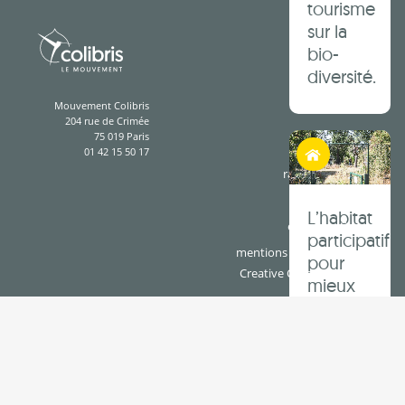
tourisme
sur la
bio-
diversité.
Mouvement Colibris
204 rue de Crimée
75 019 Paris
Habiter autrement
01 42 15 50 17
rapport d'activité
presse
L’habitat
espace cotisants
participatif
mentions légales & crédits
pour
Creative Commons BY-SA
mieux
vivre et
habiter
dans les
territoires