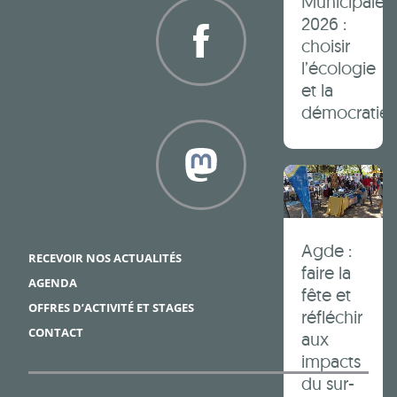
Municipales
2026 :
choisir
l’écologie
et la
Facebook
démocratie 
Framapiaf
Agde :
RECEVOIR NOS ACTUALITÉS
faire la
AGENDA
fête et
OFFRES D’ACTIVITÉ ET STAGES
réfléchir
CONTACT
aux
impacts
du sur-