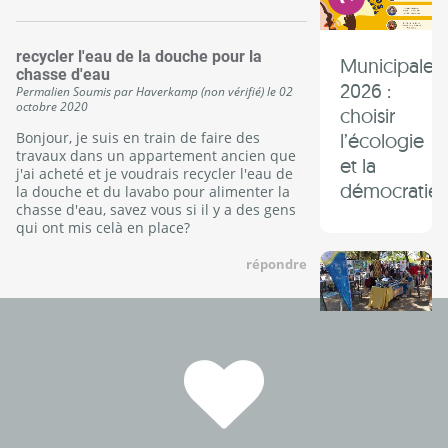
recycler l'eau de la douche pour la
Municipales
chasse d'eau
2026 :
Permalien
Soumis par
Haverkamp (non vérifié)
le
02
octobre 2020
choisir
Bonjour, je suis en train de faire des
l’écologie
travaux dans un appartement ancien que
et la
j'ai acheté et je voudrais recycler l'eau de
démocratie 
la douche et du lavabo pour alimenter la
chasse d'eau, savez vous si il y a des gens
qui ont mis celà en place?
répondre
Agde :
faire la
fête et
réfléchir
aux