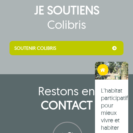
JE SOUTIENS
impacts
du sur-
Colibris
tourisme
sur la
bio-
diversité.
SOUTENIR COLIBRIS
Habiter autrement
Restons en
L’habitat
participatif
CONTACT
pour
mieux
vivre et
habiter