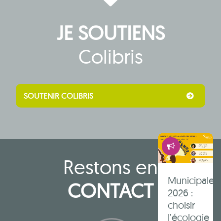
l’effondrem
?
JE SOUTIENS
Colibris
Autres
articles
SOUTENIR COLIBRIS
Démocrati
Restons en
Municipales
CONTACT
2026 :
choisir
l’écologie