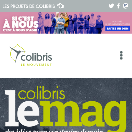
.
.
.
LES PROJETS DE
COLIBRIS