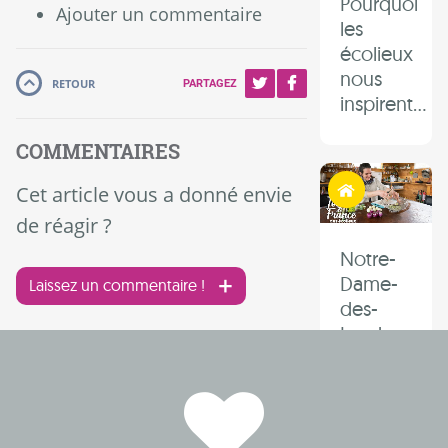
Pourquoi
Ajouter un commentaire
les
écolieux
nous
RETOUR
PARTAGEZ
inspirent...
COMMENTAIRES
Habiter autrement
Cet article vous a donné envie
de réagir ?
Notre-
Dame-
Laissez un commentaire !
des-
Landes :
une
zone
d’expérimen
face à