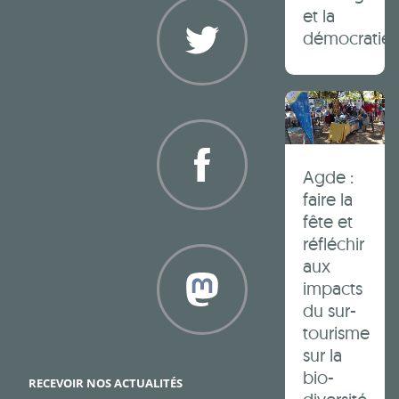
et la
démocratie 
Twitter
Agde :
faire la
fête et
Facebook
réfléchir
aux
impacts
du sur-
tourisme
sur la
Framapiaf
bio-
RECEVOIR NOS ACTUALITÉS