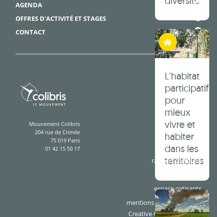
diversité.
AGENDA
OFFRES D’ACTIVITÉ ET STAGES
CONTACT
Habiter autrement
L’habitat
participatif
pour
mieux
vivre et
Mouvement Colibris
204 rue de Crimée
habiter
75 019 Paris
dans les
01 42 15 50 17
territoires
rapport d'activité
presse
espace cotisants
mentions légales & crédits
Creative Commons BY-SA