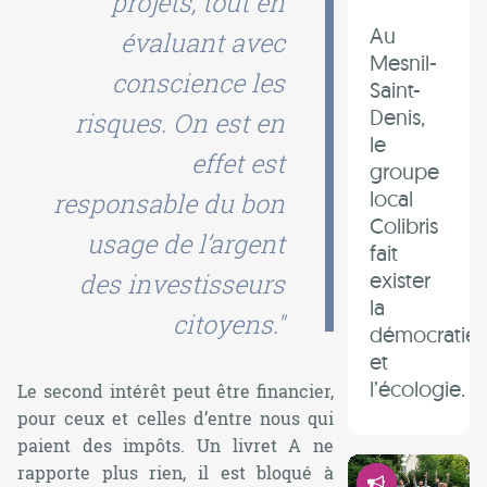
projets, tout en
Au
évaluant avec
Mesnil-
conscience les
Saint-
Denis,
risques. On est en
le
effet est
groupe
local
responsable du bon
Colibris
usage de l’argent
fait
exister
des investisseurs
la
citoyens."
démocratie
et
l’écologie.
Le second intérêt peut être financier,
pour ceux et celles d’entre nous qui
paient des impôts. Un livret A ne
Démocrati
rapporte plus rien, il est bloqué à