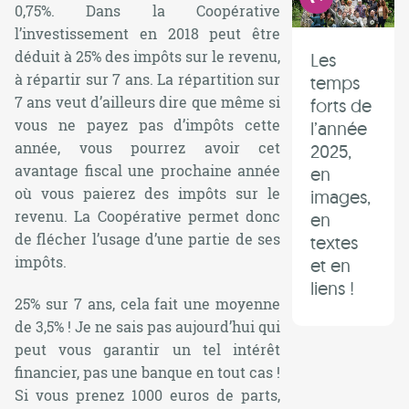
0,75%. Dans la Coopérative
l’investissement en 2018 peut être
déduit à 25% des impôts sur le revenu,
Les
à répartir sur 7 ans. La répartition sur
temps
7 ans veut d’ailleurs dire que même si
forts de
vous ne payez pas d’impôts cette
l’année
année, vous pourrez avoir cet
2025,
avantage fiscal une prochaine année
en
où vous paierez des impôts sur le
images,
revenu. La Coopérative permet donc
en
de flécher l’usage d’une partie de ses
textes
impôts.
et en
liens !
25% sur 7 ans, cela fait une moyenne
de 3,5% ! Je ne sais pas aujourd’hui qui
peut vous garantir un tel intérêt
financier, pas une banque en tout cas !
Si vous prenez 1000 euros de parts,