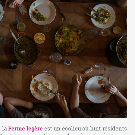
, la
Ferme légère
est un écolieu où huit résidents