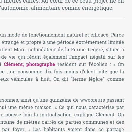
0 mètres carrés. Au cœur de ce beau projet né en
 et l’autonomie, alimentaire comme énergétique.
 à un mode de fonctionnement naturel et efficace. Parce
st étrange et propre à une période extrêmement limitée
utient Marc, cofondateur de la Ferme Légère, située à
e vie qui réduit également l’impact négatif sur les
ui
Clément, photographe
résident sur l’écolieu : «
On
ce : on consomme dix fois moins d’électricité que la
eux véhicules à huit. On dit “ferme légère” comme
personnes, ainsi qu’une quinzaine de wwoofeurs passant
d’hui une même maison. «
Ce qui nous caractérise par
’on pousse loin la mutualisation,
explique Clément.
On
entaine de mètres carrés de parties communes et des
e par foyer.
» Les habitants voient dans ce partage