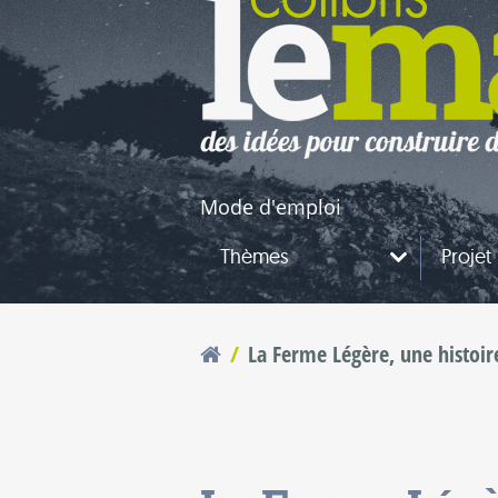
naires
questions
Mode d'emploi
Thèmes
Projet
La Ferme Légère, une histoire
Vous êtes ici