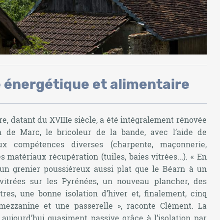
 énergétique et alimentaire
rre, datant du XVIIIe siècle, a été intégralement rénovée
on de Marc, le bricoleur de la bande, avec l’aide de
x compétences diverses (charpente, maçonnerie,
s matériaux récupération (tuiles, baies vitrées...). «
En
un grenier poussiéreux aussi plat que le Béarn à un
vitrées sur les Pyrénées, un nouveau plancher, des
êtres, une bonne isolation d’hiver et, finalement, cinq
mezzanine et une passerelle
», raconte Clément. La
 aujourd’hui quasiment passive grâce à l’isolation par