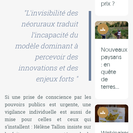
prix ?
"L'invisibilité des
néoruraux traduit
Ruralité
l’incapacité du
modèle dominant à
Nouveaux
percevoir des
paysans
: en
innovations et des
quête
enjeux forts "
de
terres…
Si une prise de conscience par les
pouvoirs publics est urgente, une
Ruralité
vigilance individuelle est aussi de
mise pour celles et ceux qui
s’installent : Hélène Tallon insiste sur
Webinaires