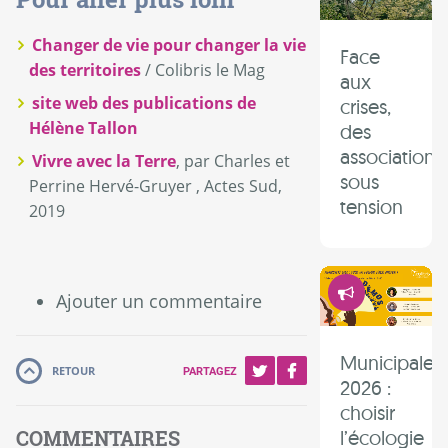
Changer de vie pour changer la vie
Face
des territoires
/ Colibris le Mag
aux
site web des publications de
crises,
Hélène Tallon
des
associations
Vivre avec la Terre
, par Charles et
sous
Perrine Hervé-Gruyer , Actes Sud,
tension
2019
Démocrati
Ajouter un commentaire
Municipales
RETOUR
PARTAGEZ
2026 :
choisir
l’écologie
COMMENTAIRES