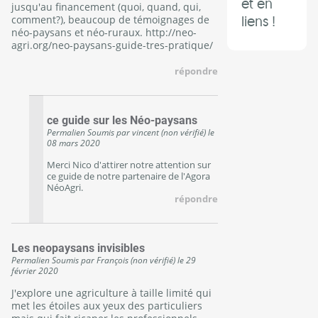
et en
jusqu'au financement (quoi, quand, qui,
liens !
comment?), beaucoup de témoignages de
néo-paysans et néo-ruraux.
http://neo-
agri.org/neo-paysans-guide-tres-pratique/
répondre
ce guide sur les Néo-paysans
Permalien
Soumis par
vincent (non vérifié)
le
08 mars 2020
Merci Nico d'attirer notre attention sur
ce guide de notre partenaire de l'Agora
NéoAgri.
répondre
Les neopaysans invisibles
Permalien
Soumis par
François (non vérifié)
le
29
février 2020
J'explore une agriculture à taille limité qui
met les étoiles aux yeux des particuliers