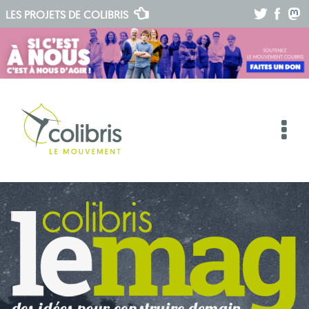
.
.
.
LES PROJETS DE
COLIBRIS