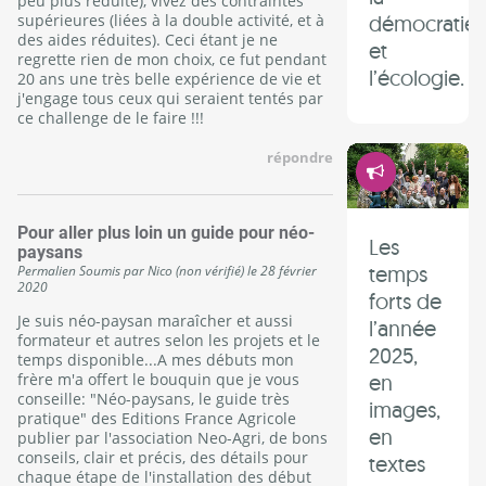
peu plus réduite), vivez des contraintes
supérieures (liées à la double activité, et à
démocratie
des aides réduites). Ceci étant je ne
et
regrette rien de mon choix, ce fut pendant
l’écologie.
20 ans une très belle expérience de vie et
j'engage tous ceux qui seraient tentés par
ce challenge de le faire !!!
répondre
Démocrati
Pour aller plus loin un guide pour néo-
Les
paysans
temps
Permalien
Soumis par
Nico (non vérifié)
le
28 février
2020
forts de
Je suis néo-paysan maraîcher et aussi
l’année
formateur et autres selon les projets et le
2025,
temps disponible...A mes débuts mon
frère m'a offert le bouquin que je vous
en
conseille: "Néo-paysans, le guide très
images,
pratique" des Editions France Agricole
en
publier par l'association Neo-Agri, de bons
conseils, clair et précis, des détails pour
textes
chaque étape de l'installation des début