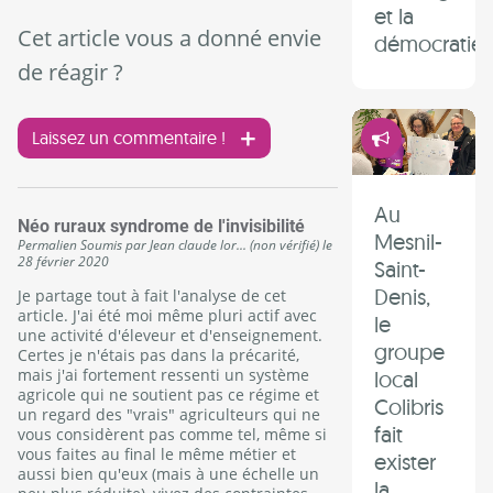
et la
Cet article vous a donné envie
démocratie 
de réagir ?
Démocrati
Laissez un commentaire !
Au
Néo ruraux syndrome de l'invisibilité
Mesnil-
Permalien
Soumis par
Jean claude lor... (non vérifié)
le
28 février 2020
Saint-
Denis,
Je partage tout à fait l'analyse de cet
article. J'ai été moi même pluri actif avec
le
une activité d'éleveur et d'enseignement.
groupe
Certes je n'étais pas dans la précarité,
mais j'ai fortement ressenti un système
local
agricole qui ne soutient pas ce régime et
Colibris
un regard des "vrais" agriculteurs qui ne
fait
vous considèrent pas comme tel, même si
vous faites au final le même métier et
exister
aussi bien qu'eux (mais à une échelle un
la