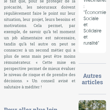
le fait que, pour se protéger de la
:
précarité, les néoruraux doivent
"Économie
régulièrement faire le point sur leur
Sociale
situation, leur projet, leurs besoins et
et
motivations. Cela permet, par
Solidaire
exemple, de savoir qu’à tel moment
et
un job alimentaire est nécessaire,
ruralité"
tandis qu’à tel autre on peut se
consacrer à un second métier qui a
plus de sens mais peut être moins
rémunérateur. «
Cette mise en
perspective permet de mieux évaluer
Autres
le niveau de risque et de prendre des
décisions
. » Un conseil avisé et
articles
salutaire à méditer !
Pour aller plus loin