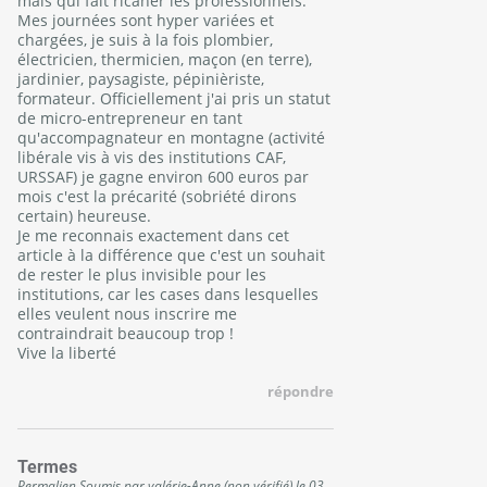
mais qui fait ricaner les professionnels.
Mes journées sont hyper variées et
chargées, je suis à la fois plombier,
électricien, thermicien, maçon (en terre),
jardinier, paysagiste, pépinièriste,
formateur. Officiellement j'ai pris un statut
de micro-entrepreneur en tant
qu'accompagnateur en montagne (activité
libérale vis à vis des institutions CAF,
URSSAF) je gagne environ 600 euros par
mois c'est la précarité (sobriété dirons
certain) heureuse.
Je me reconnais exactement dans cet
article à la différence que c'est un souhait
de rester le plus invisible pour les
institutions, car les cases dans lesquelles
elles veulent nous inscrire me
contraindrait beaucoup trop !
Vive la liberté
répondre
Termes
Permalien
Soumis par
valérie-Anne (non vérifié)
le
03