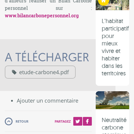
d'ailleurs réaliser un Bilan Carbone
personnel sur :
www.bilancarbonepersonnel.org
L’habitat
participatif
pour
mieux
vivre et
A TÉLÉCHARGER
habiter
dans les
etude-carbone4.pdf
territoires
Ajouter un commentaire
Neutralité
RETOUR
PARTAGEZ
carbone