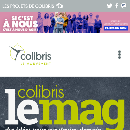
.
.
.
LES PROJETS DE
COLIBRIS