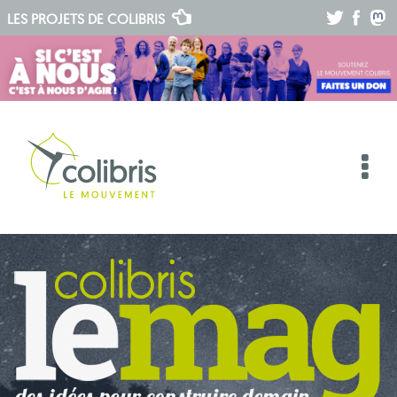
.
.
.
LES PROJETS DE
COLIBRIS