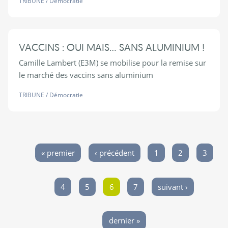
TRIBUNE
/
Démocratie
VACCINS : OUI MAIS… SANS ALUMINIUM !
Camille Lambert (E3M) se mobilise pour la remise sur
le marché des vaccins sans aluminium
TRIBUNE
/
Démocratie
« premier
‹ précédent
1
2
3
Pages
4
5
6
7
suivant ›
dernier »