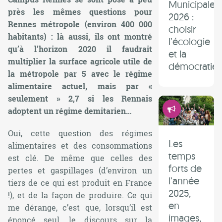
Municipales
près les mêmes questions pour
2026 :
Rennes métropole (environ 400 000
choisir
habitants) : là aussi, ils ont montré
l’écologie
qu’à l’horizon 2020 il faudrait
et la
multiplier la surface agricole utile de
démocratie 
la métropole par 5 avec le régime
alimentaire actuel, mais par «
seulement » 2,7 si les Rennais
Démocrati
adoptent un régime demitarien…
Oui, cette question des régimes
Les
alimentaires et des consommations
temps
est clé. De même que celles des
forts de
pertes et gaspillages (d’environ un
l’année
tiers de ce qui est produit en France
2025,
!), et de la façon de produire. Ce qui
en
me dérange, c’est que, lorsqu’il est
images,
énoncé seul, le discours sur la