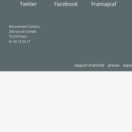
Twitter
Facebook
Framapiaf
Mouvement Colibris
204 rue de Crimée
75 019 Paris
01 42 15 50 17
rapport d'activité
presse
espa