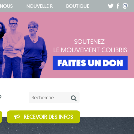
.
.
.
 NOUS
NOUVELLE R
BOUTIQUE
Mots-clés
?
RECEVOIR DES INFOS