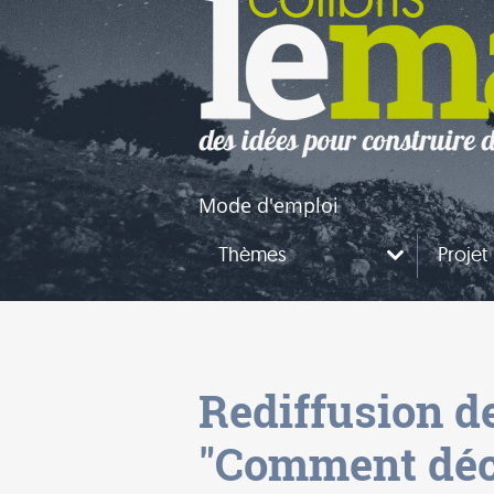
naires
questions
Mode d'emploi
Thèmes
Projet
Rediffusion d
"Comment décr