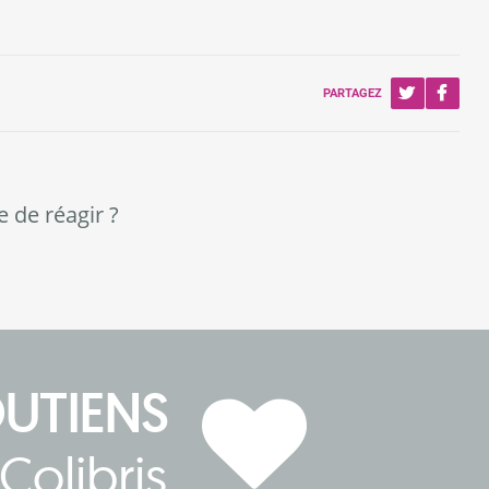
PARTAGEZ
e de réagir ?
OUTIENS
Colibris