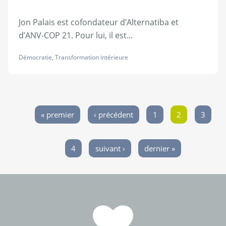
Jon Palais est cofondateur d’Alternatiba et
d’ANV-COP 21. Pour lui, il est...
Démocratie
,
Transformation intérieure
« premier
‹ précédent
1
2
3
Pages
4
suivant ›
dernier »